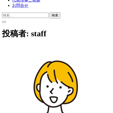
代表理事ご挨拶
お問合せ
検
索:
投稿者:
staff